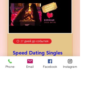
27 дней до события
Speed Dating Singles
Night Ages Over 40's
пт, 04 сент.
Phone
Email
Facebook
Instagram
Подробная информация
Купить билеты